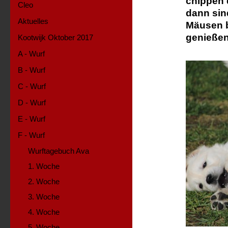
chippen 
Cleo
dann sin
Aktuelles
Mäusen b
genießen
Kootwijk Oktober 2017
A - Wurf
B - Wurf
C - Wurf
D - Wurf
E - Wurf
F - Wurf
Wurftagebuch Ava
1. Woche
2. Woche
3. Woche
4. Woche
5. Woche