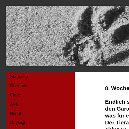
Startseite
Über uns
8. Woche
Claire
Endlich 
Ava
den Gart
Niamh
was für 
Der Tier
Cayleigh