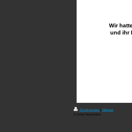
Wir hatt
und ihr
Druckversion
|
Sitemap
© Irene Huesmann