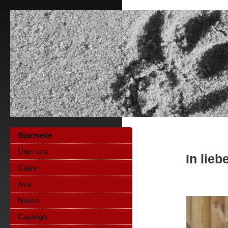
Startseite
Über uns
In lieb
Claire
Ava
Niamh
Cayleigh