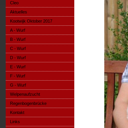
Cleo
Aktuelles
Kootwijk Oktober 2017
A - Wurf
B - Wurf
C - Wurf
D - Wurf
E - Wurf
F - Wurf
G - Wurf
Welpenaufzucht
Regenbogenbrücke
Kontakt
Links