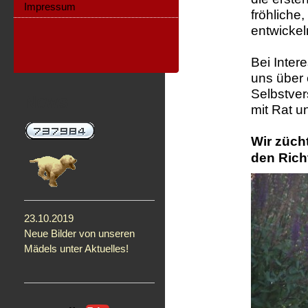
Impressum
fröhliche
entwickel
Bei Inte
uns über 
Selbstver
News
mit Rat u
Wir züch
den Rich
23.10.2019
Neue Bilder von unseren
Mädels unter Aktuelles!