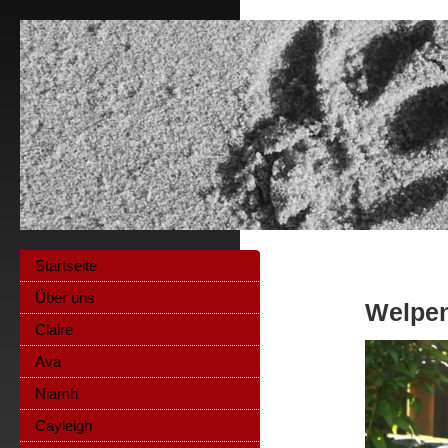
Startseite
Über uns
Welpen
Claire
Ava
Niamh
Cayleigh