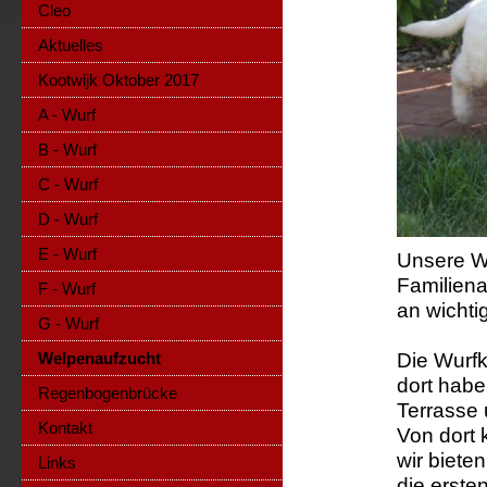
Cleo
Aktuelles
Kootwijk Oktober 2017
A - Wurf
B - Wurf
C - Wurf
D - Wurf
E - Wurf
Unsere W
Familiena
F - Wurf
an wichti
G - Wurf
Die Wurf
Welpenaufzucht
dort habe
Regenbogenbrücke
Terrasse 
Kontakt
Von dort
wir biete
Links
die erste