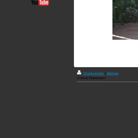
Druckversion
|
Sitemap
© Irene Huesmann