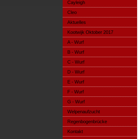
Cayleigh
Cleo
Aktuelles
Kootwijk Oktober 2017
A - Wurf
B - Wurf
C - Wurf
D - Wurf
E - Wurf
F - Wurf
G - Wurf
Welpenaufzucht
Regenbogenbrücke
Kontakt