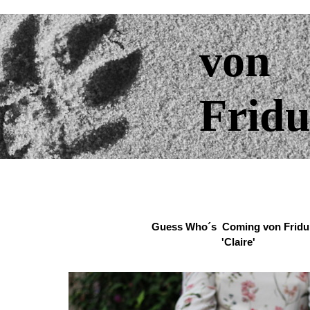
von
Fridu
Guess Who´s Coming von Fridu
'Claire'