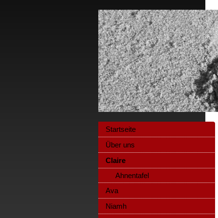
Startseite
Über uns
Claire
Ahnentafel
Ava
Niamh