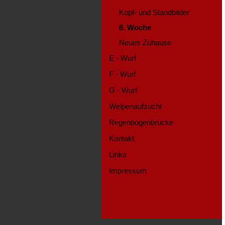
Kopf- und Standbilder
8. Woche
Neues Zuhause
E - Wurf
F - Wurf
G - Wurf
Welpenaufzucht
Regenbogenbrücke
Kontakt
Links
Impressum