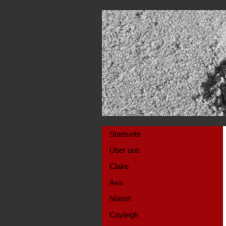
Startseite
Über uns
Claire
Ava
Niamh
Cayleigh