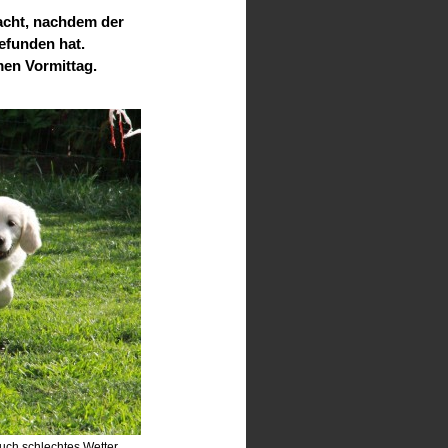
acht, nachdem der
efunden hat.
men Vormittag.
auch schlechtes Wetter