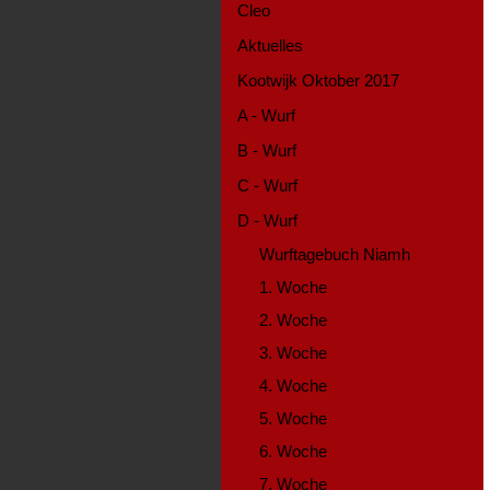
Cleo
Aktuelles
Kootwijk Oktober 2017
A - Wurf
B - Wurf
C - Wurf
D - Wurf
Wurftagebuch Niamh
1. Woche
2. Woche
3. Woche
4. Woche
5. Woche
6. Woche
7. Woche