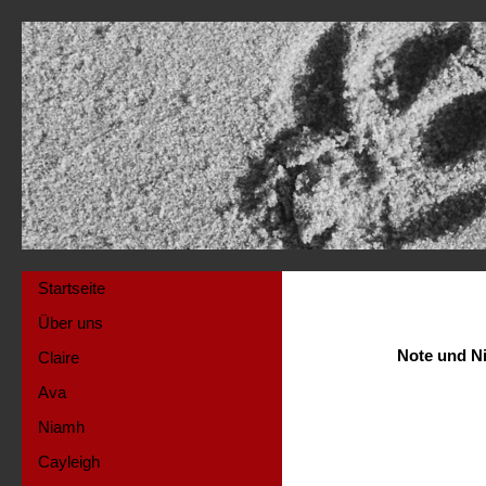
Startseite
Über uns
Note und Ni
Claire
Ava
Niamh
Cayleigh