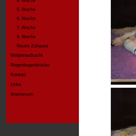
4. Woche
5. Woche
6. Woche
7. Woche
8. Woche
Neues Zuhause
Welpenaufzucht
Regenbogenbrücke
Kontakt
Links
Impressum