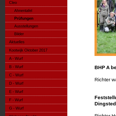
Cleo
Ahnentafel
Prüfungen
Ausstellungen
Bilder
Aktuelles
Kootwijk Oktober 2017
A - Wurf
B - Wurf
BHP A be
C - Wurf
Richter w
D - Wurf
E - Wurf
Feststel
F - Wurf
Dingste
G - Wurf
Richter H