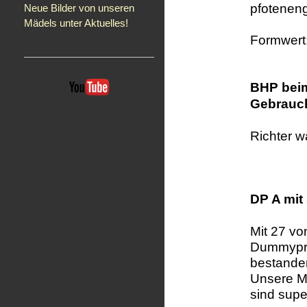
pfoteneng
Neue Bilder von unseren
Mädels unter Aktuelles!
Formwert:
BHP beim
Gebrauch
Richter w
DP A mit
Mit 27 vo
Dummyprü
bestande
Unsere Ma
sind super