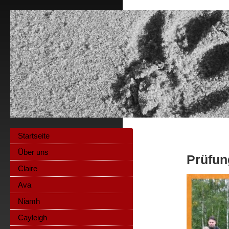
Startseite
Über uns
Prüfun
Claire
Ava
Niamh
Cayleigh