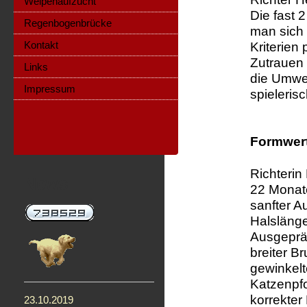
Welpenaufzucht
Die fast 
Regenbogenbrücke
man sich 
Kontakt
Kriterien
Zutrauen
Links
die Umwe
Impressum
spieleris
Formwert
Richterin
News
22 Monate
sanfter A
Halslänge
Ausgepräg
breiter B
gewinkelt
Katzenpfo
korrekte
23.10.2019