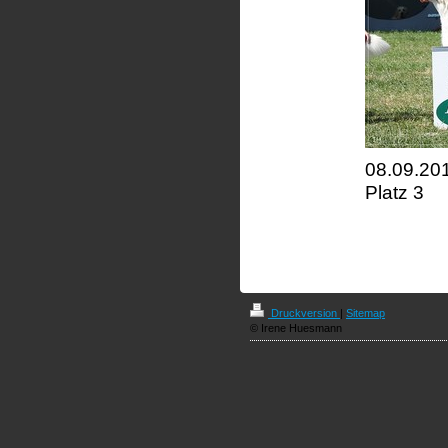
08.09.20
Platz 3
Druckversion
|
Sitemap
© Irene Huesmann