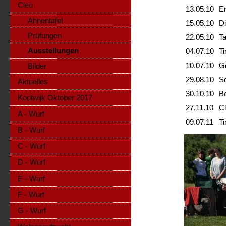
Cleo
13.05.10
E
Ahnentafel
15.05.10
Di
Prüfungen
22.05.10
T
Ausstellungen
04.07.10
T
10.07.10
G
Bilder
29.08.10
S
Aktuelles
30.10.10
B
Kootwijk Oktober 2017
27.11.10
C
A - Wurf
09.07.11
T
B - Wurf
C - Wurf
D - Wurf
E - Wurf
F - Wurf
G - Wurf