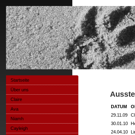
Startseite
Über uns
Ausste
Claire
DATUM
O
Ava
29.11.09
C
Niamh
30.01.10
H
Cayleigh
24.04.10
L