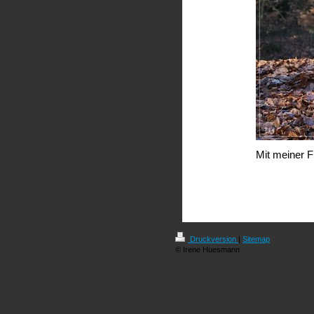
Mit meiner 
Druckversion
|
Sitemap
© Irene Huesmann