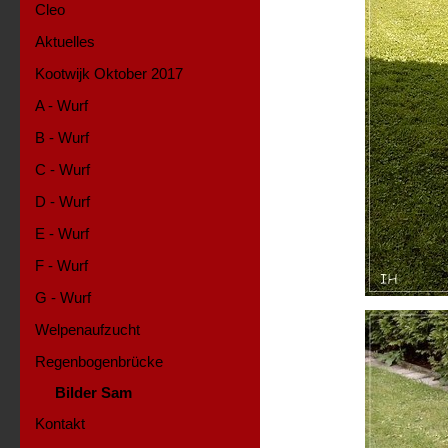
Cleo
Aktuelles
Kootwijk Oktober 2017
A - Wurf
B - Wurf
C - Wurf
D - Wurf
E - Wurf
F - Wurf
G - Wurf
Welpenaufzucht
Regenbogenbrücke
Bilder Sam
Kontakt