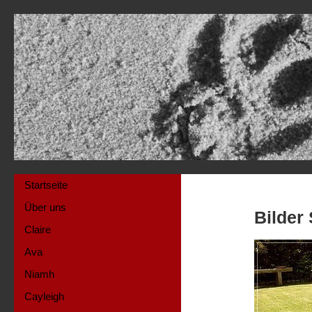
Startseite
Über uns
Bilder
Claire
Ava
Niamh
Cayleigh